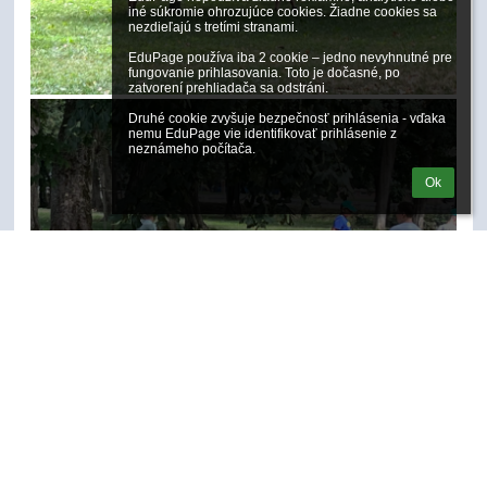
iné súkromie ohrozujúce cookies. Žiadne cookies sa 
nezdieľajú s tretími stranami.

EduPage používa iba 2 cookie – jedno nevyhnutné pre 
fungovanie prihlasovania. Toto je dočasné, po 
zatvorení prehliadača sa odstráni.

Druhé cookie zvyšuje bezpečnosť prihlásenia - vďaka 
nemu EduPage vie identifikovať prihlásenie z 
neznámeho počítača.
Ok
29